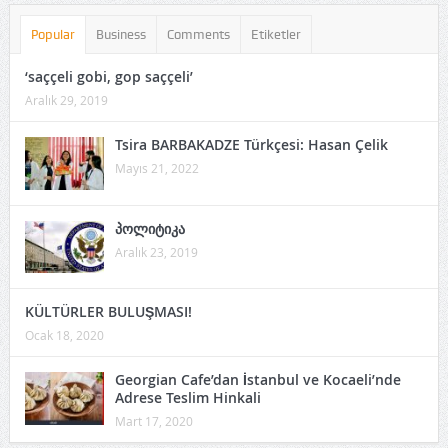
Popular
Business
Comments
Etiketler
‘saççeli gobi, gop saççeli’
Aralık 29, 2019
Tsira BARBAKADZE Türkçesi: Hasan Çelik
Mayıs 21, 2022
პოლიტიკა
Aralık 23, 2019
KÜLTÜRLER BULUŞMASI!
Ocak 18, 2020
Georgian Cafe’dan İstanbul ve Kocaeli’nde
Adrese Teslim Hinkali
Mart 17, 2020