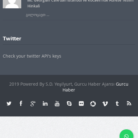
Georgian Cafe'dan İstanbul ve Kocaeli'nde Adrese Teslim
Hinkali
გილოცავთ ...
Twitter
Check your twitter API's keys
2019 Powered By S.D. Yeşilyurt, Gurcu Haber Ajansı
Gurcu
Haber