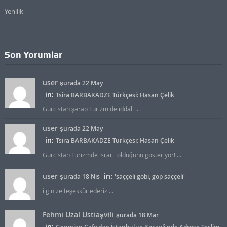
Yenilik
Son Yorumlar
user
şurada 22 May
in:
Tsira BARBAKADZE Türkçesi: Hasan Çelik
Gürcistan şarap Türizmide iddalı ...
user
şurada 22 May
in:
Tsira BARBAKADZE Türkçesi: Hasan Çelik
Gürcistan Türizmde israrlı olduğunu gösteriyor! ...
user
in:
şurada 18 Nis
'saççeli gobi, gop saççeli'
ilginize teşekkür ederiz ...
Fehmi Uzal Ustiaşvili
şurada 18 Mar
in: