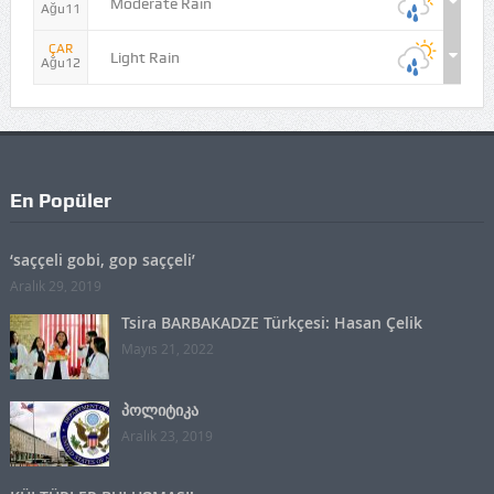
Moderate Rain
Ağu11
ÇAR
Light Rain
Ağu12
En Popüler
‘saççeli gobi, gop saççeli’
Aralık 29, 2019
Tsira BARBAKADZE Türkçesi: Hasan Çelik
Mayıs 21, 2022
პოლიტიკა
Aralık 23, 2019