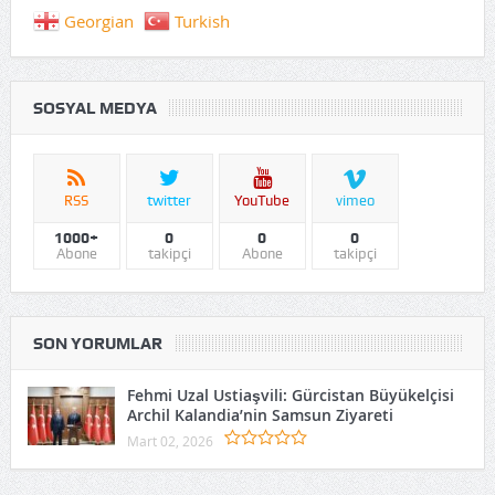
Georgian
Turkish
SOSYAL MEDYA
RSS
twitter
YouTube
vimeo
1000+
0
0
0
Abone
takipçi
Abone
takipçi
SON YORUMLAR
Fehmi Uzal Ustiaşvili: Gürcistan Büyükelçisi
Archil Kalandia’nin Samsun Ziyareti
Mart 02, 2026