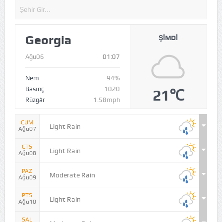
Georgia
ŞIMDI
Ağu06
01:07
Nem
94%
Basınç
1020
21℃
Rüzgâr
1.58mph
CUM
Light Rain
Ağu07
CTS
Light Rain
Ağu08
PAZ
Moderate Rain
Ağu09
PTS
Light Rain
Ağu10
SAL