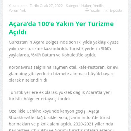
Yazar:
user
Tarih:
Ocak 27, 2022
Kategori:
Haber
,
Yenilik
Yorum Yok
Yazdır
E-posta
Açara’da 100’e Yakın Yer Turizme
Açıldı
Gürcistan’ın Açara Bölgesi’nde son iki yılda yaklaşık yüze
yakın yer turizme kazandırıldı. Turistik yerlerin %60’ı
yaylalarda, %40’ı Batum ve Kobuleti’de açıldı.
Koronavirüs salgınına rağmen otel, kafe-restoran, kır evi,
glamping gibi yerlerin hizmete alınması büyük başarı
olarak nitelendirildi.
Turistik yerlere ek olarak, yüksek dağlık Acara’da yeni
turistik bölgeler ortaya çıkarıldı.
Özellikle Uchkho köyünde kanyon geçişi, Aşağı
Shuakhevi’de dağ bisiklet yolu, Jvarimindori’de turist
barınakları ve piknik alanı açıldı. 2020-2021 yıllarında
Kapnistavi, Chirukhi ve Gorjmi turistik rotaları eklendi.