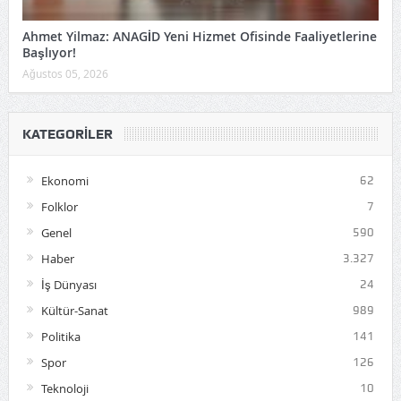
Ahmet Yilmaz: ANAGİD Yeni Hizmet Ofisinde Faaliyetlerine
Başlıyor!
Ağustos 05, 2026
KATEGORILER
Ekonomi
62
Folklor
7
Genel
590
Haber
3.327
İş Dünyası
24
Kültür-Sanat
989
Politika
141
Spor
126
Teknoloji
10