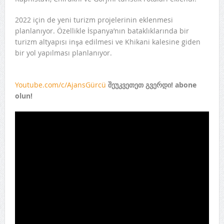
2022 için de yeni turizm projelerinin eklenmesi
planlanıyor. Özellikle İspanya’nın bataklıklarında bir
turizm altyapısı inşa edilmesi ve Khikani kalesine giden
bir yol yapılması planlanıyor.
Youtube.com/c/AjansGürcü
შეუკვეთეთ გვერდი! abone
olun!