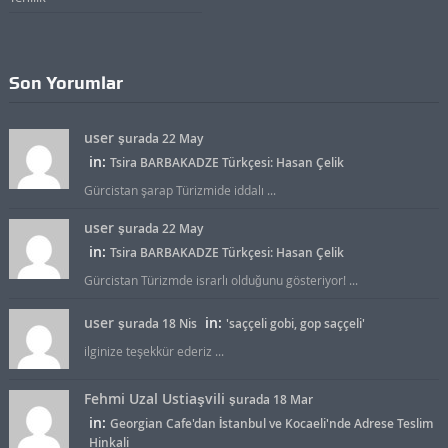
Son Yorumlar
user
şurada 22 May
in:
Tsira BARBAKADZE Türkçesi: Hasan Çelik
Gürcistan şarap Türizmide iddalı ...
user
şurada 22 May
in:
Tsira BARBAKADZE Türkçesi: Hasan Çelik
Gürcistan Türizmde israrlı olduğunu gösteriyor! ...
user
in:
şurada 18 Nis
'saççeli gobi, gop saççeli'
ilginize teşekkür ederiz ...
Fehmi Uzal Ustiaşvili
şurada 18 Mar
in:
Georgian Cafe'dan İstanbul ve Kocaeli'nde Adrese Teslim
Hinkali