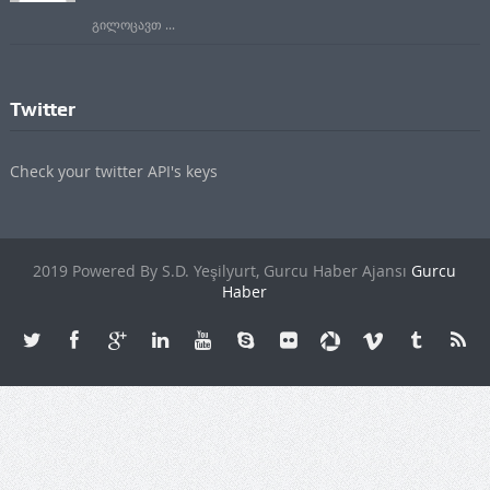
გილოცავთ ...
Twitter
Check your twitter API's keys
2019 Powered By S.D. Yeşilyurt, Gurcu Haber Ajansı
Gurcu
Haber