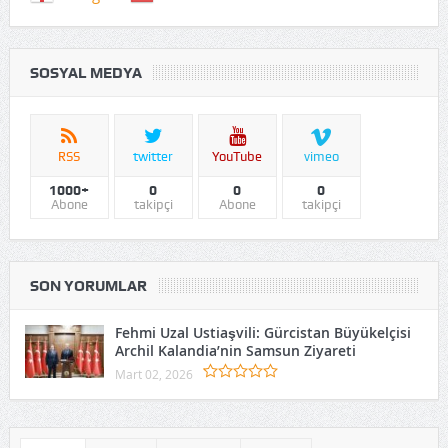
SOSYAL MEDYA
RSS
twitter
YouTube
vimeo
1000+
0
0
0
Abone
takipçi
Abone
takipçi
SON YORUMLAR
Fehmi Uzal Ustiaşvili: Gürcistan Büyükelçisi
Archil Kalandia’nin Samsun Ziyareti
Mart 02, 2026