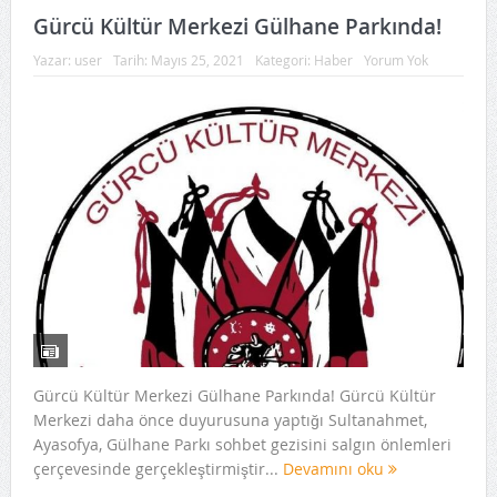
Gürcü Kültür Merkezi Gülhane Parkında!
Yazar:
user
Tarih:
Mayıs 25, 2021
Kategori:
Haber
Yorum Yok
Gürcü Kültür Merkezi Gülhane Parkında! Gürcü Kültür
Merkezi daha önce duyurusuna yaptığı Sultanahmet,
Ayasofya, Gülhane Parkı sohbet gezisini salgın önlemleri
çerçevesinde gerçekleştirmiştir...
Devamını oku