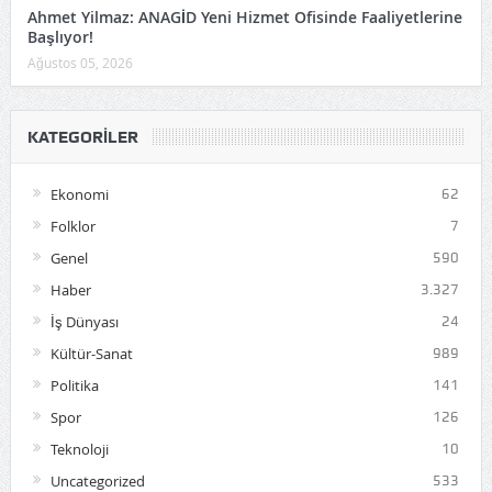
Ahmet Yilmaz: ANAGİD Yeni Hizmet Ofisinde Faaliyetlerine
Başlıyor!
Ağustos 05, 2026
KATEGORILER
Ekonomi
62
Folklor
7
Genel
590
Haber
3.327
İş Dünyası
24
Kültür-Sanat
989
Politika
141
Spor
126
Teknoloji
10
Uncategorized
533