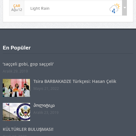
ÇAR
Light Rain
Ağu12
En Popüler
‘saççeli gobi, gop saççeli’
Aralık 29, 2019
Tsira BARBAKADZE Türkçesi: Hasan Çelik
Mayıs 21, 2022
პოლიტიკა
Aralık 23, 2019
KÜLTÜRLER BULUŞMASI!