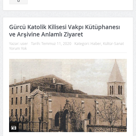
0
Gürcü Katolik Kilisesi Vakpı Kütüphanesı
ve Arşivine Anlamlı Ziyaret
Yazar:
user
Tarih:
Temmuz 11, 2020
Kategori:
Haber
,
Kültür-Sanat
Yorum Yok