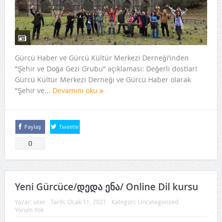
Gürcü Haber ve Gürcü Kültür Merkezi Derneği’inden
”Şehir ve Doğa Gezi Grubu” açıklaması: Değerli dostlar!
Gürcü Kültür Merkezi Derneği ve Gürcü Haber olarak
”Şehir ve...
Devamını oku
Paylaş
Tweetle
0
Yeni Gürcüce/დედა ენა/ Online Dil kursu
Yazar:
user
Tarih:
Ocak 11, 2021
Kategori:
Uncategorized
Yorum Yok