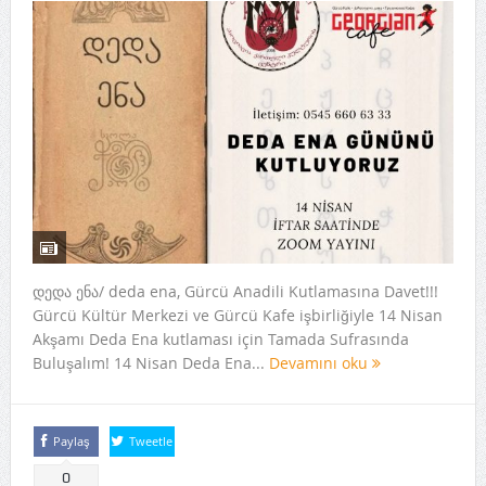
დედა ენა/ deda ena, Gürcü Anadili Kutlamasına Davet!!!
Gürcü Kültür Merkezi ve Gürcü Kafe işbirliğiyle 14 Nisan
Akşamı Deda Ena kutlaması için Tamada Sufrasında
Buluşalım! 14 Nisan Deda Ena...
Devamını oku
Paylaş
Tweetle
0