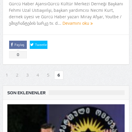
Gürcü Haber AjansıGürcü Kültür Merkezi Derneği Başkanı
Fehmi Uzal Ustiaşvilşi, başkan yardımcısı Necmi Kurt,
dernek üyesi ve Gürcü Haber yazarı Miray Afşar, Youtbe /
ემიგრანტების სარკე tv. d...
Devamını oku
Paylaş
Tweetle
0
1
2
3
4
5
6
SON EKLENENLER