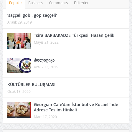
Popular
Business
Comments
Etiketler
‘saççeli gobi, gop saççeli’
Aralık 29, 2019
Tsira BARBAKADZE Türkçesi: Hasan Çelik
Mayıs 21, 2022
პოლიტიკა
Aralık 23, 2019
KÜLTÜRLER BULUŞMASI!
Ocak 18, 2020
Georgian Cafe’dan İstanbul ve Kocaeli’nde
Adrese Teslim Hinkali
Mart 17, 2020