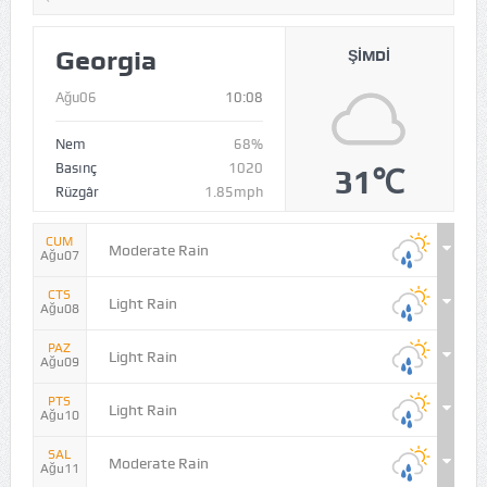
Georgia
ŞIMDI
Ağu06
10:08
Nem
68%
Basınç
1020
31℃
Rüzgâr
1.85mph
CUM
Moderate Rain
Ağu07
CTS
Light Rain
Ağu08
PAZ
Light Rain
Ağu09
PTS
Light Rain
Ağu10
SAL
Moderate Rain
Ağu11