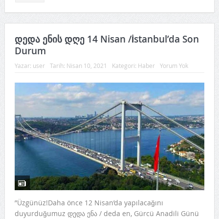
დედა ენის დღე 14 Nisan /İstanbul’da Son
Durum
Yazar:
user
Tarih:
Nisan 10, 2021
Kategori:
Haber
Yorum Yok
”Üzgünüz!Daha önce 12 Nisan’da yapılacağını
duyurduğumuz დედა ენა / deda en, Gürcü Anadili Günü