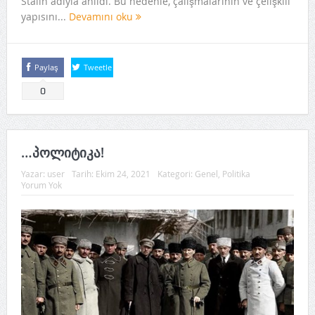
Stalin adıyla anıldı. Bu nedenle, çalışmalarının ve çelişkili
yapısını...
Devamını oku
Paylaş
Tweetle
0
…პოლიტიკა!
Yazar:
user
Tarih:
Ekim 24, 2021
Kategori:
Genel
,
Politika
Yorum Yok