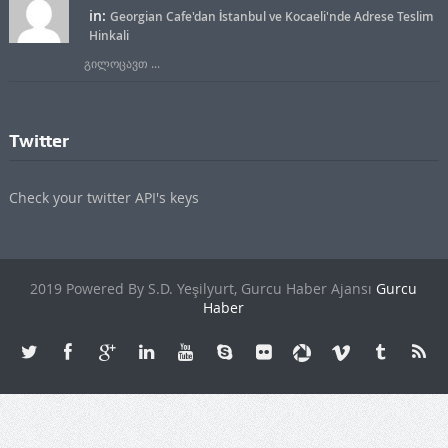
in:
Georgian Cafe'dan İstanbul ve Kocaeli'nde Adrese Teslim
Hinkali
გილოცავთ ...
Twitter
Check your twitter API's keys
2019 Powered By S.D. Yeşilyurt, Gurcu Haber Ajansı
Gurcu
Haber