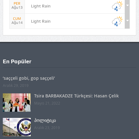
PER
Light Rain
Ağu13
CUM
Light Rain
Ağu14
En Popüler
‘saççeli gobi, gop saççeli’
Aralık 29, 2019
Tsira BARBAKADZE Türkçesi: Hasan Çelik
Mayıs 21, 2022
პოლიტიკა
Aralık 23, 2019