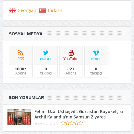
Georgian
Turkish
SOSYAL MEDYA
RSS
twitter
YouTube
vimeo
1000+
0
227
0
Abone
takipçi
Abone
takipçi
SON YORUMLAR
Fehmi Uzal Ustiaşvili: Gürcistan Büyükelçisi
Archil Kalandia’nin Samsun Ziyareti
Mart 02, 2026