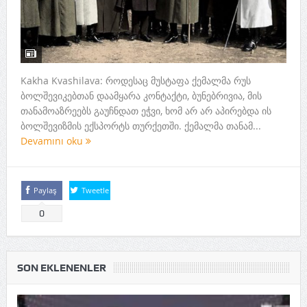
Kakha Kvashilava: როდესაც მუსტაფა ქემალმა რუს
ბოლშევიკებთან დაამყარა კონტაქტი, ბუნებრივია, მის
თანამოაზრეებს გაუჩნდათ ეჭვი, ხომ არ არ აპირებდა ის
ბოლშევიზმის ექსპორტს თურქეთში. ქემალმა თანამ...
Devamını oku
Paylaş
Tweetle
0
SON EKLENENLER