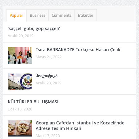
Popular
Business
Comments
Etiketler
‘saççeli gobi, gop saççeli’
Aralık 29, 2019
Tsira BARBAKADZE Türkçesi: Hasan Çelik
Mayıs 21, 2022
პოლიტიკა
Aralık 23, 2019
KÜLTÜRLER BULUŞMASI!
Ocak 18, 2020
Georgian Cafe’dan İstanbul ve Kocaeli’nde
Adrese Teslim Hinkali
Mart 17, 2020