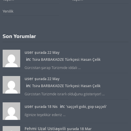
Yenilik
Son Yorumlar
user
şurada 22 May
in:
Tsira BARBAKADZE Türkçesi: Hasan Çelik
Gürcistan şarap Türizmide iddalı ...
user
şurada 22 May
in:
Tsira BARBAKADZE Türkçesi: Hasan Çelik
Gürcistan Türizmde israrlı olduğunu gösteriyor! ...
user
in:
şurada 18 Nis
'saççeli gobi, gop saççeli'
ilginize teşekkür ederiz ...
Fehmi Uzal Ustiaşvili
şurada 18 Mar