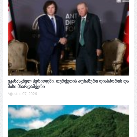
უკანასკნელ პერიოდში, თურქეთის აფხაზური დიასპორის და
მისი მხარდამჭერი
Ağustos 07, 2026