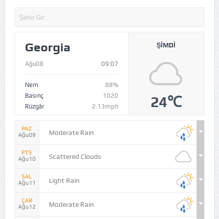
Georgia
ŞIMDI
Ağu08
09:07
Nem
88%
Basınç
1020
24℃
Rüzgâr
2.13mph
PAZ
Moderate Rain
Ağu09
PTS
Scattered Clouds
Ağu10
SAL
Light Rain
Ağu11
ÇAR
Moderate Rain
Ağu12