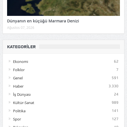
Dünyanın en küçüğü Marmara Denizi
Ağustos 07, 2026
KATEGORILER
Ekonomi
62
Folklor
7
Genel
591
Haber
3.330
İş Dünyası
24
Kültür-Sanat
989
Politika
141
Spor
127