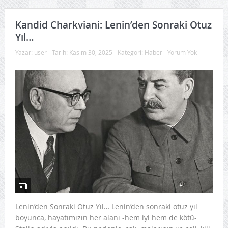
Kandid Charkviani: Lenin’den Sonraki Otuz
Yıl…
Yazar:
user
Tarih:
Kasım 30, 2025
Kategori:
Haber
Yorum Yok
Lenin’den Sonraki Otuz Yıl… Lenin’den sonraki otuz yıl
boyunca, hayatımızın her alanı -hem iyi hem de kötü-