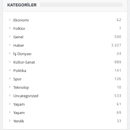
KATEGORILER
Ekonomi
62
Folklor
7
Genel
590
Haber
3.327
İş Dünyası
24
Kültür-Sanat
989
Politika
141
Spor
126
Teknoloji
10
Uncategorized
533
Yaşam
61
Yaşam
69
Yenilik
33