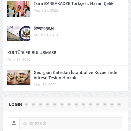
Tsira BARBAKADZE Türkçesi: Hasan Çelik
Mayıs 21, 2022
პოლიტიკა
Aralık 23, 2019
KÜLTÜRLER BULUŞMASI!
Ocak 18, 2020
Georgian Cafe’dan İstanbul ve Kocaeli’nde
Adrese Teslim Hinkali
Mart 17, 2020
LOGIN