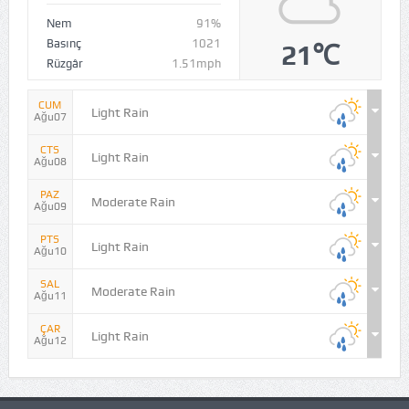
Nem
91%
Basınç
1021
21℃
Rüzgâr
1.51mph
CUM
Light Rain
Ağu07
CTS
Light Rain
Ağu08
PAZ
Moderate Rain
Ağu09
PTS
Light Rain
Ağu10
SAL
Moderate Rain
Ağu11
ÇAR
Light Rain
Ağu12