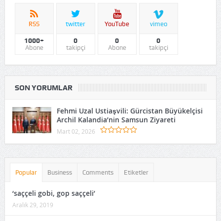
RSS
twitter
YouTube
vimeo
1000+
0
0
0
Abone
takipçi
Abone
takipçi
SON YORUMLAR
Fehmi Uzal Ustiaşvili: Gürcistan Büyükelçisi
Archil Kalandia’nin Samsun Ziyareti
Mart 02, 2026
Popular
Business
Comments
Etiketler
‘saççeli gobi, gop saççeli’
Aralık 29, 2019