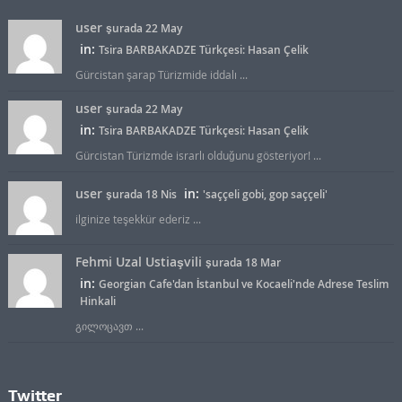
user
şurada 22 May
in:
Tsira BARBAKADZE Türkçesi: Hasan Çelik
Gürcistan şarap Türizmide iddalı ...
user
şurada 22 May
in:
Tsira BARBAKADZE Türkçesi: Hasan Çelik
Gürcistan Türizmde israrlı olduğunu gösteriyor! ...
user
in:
şurada 18 Nis
'saççeli gobi, gop saççeli'
ilginize teşekkür ederiz ...
Fehmi Uzal Ustiaşvili
şurada 18 Mar
in:
Georgian Cafe'dan İstanbul ve Kocaeli'nde Adrese Teslim
Hinkali
გილოცავთ ...
Twitter