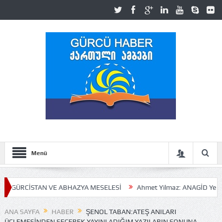
Menü
TAN VE ABHAZYA MESELESİ
Ahmet Yilmaz: ANAGİD Yeni Hizmet Ofisin
ANA SAYFA
HABER
ŞENOL TABAN:ATEŞ ANILARI
ÜÇLEMESINDEN SEÇEREK YAYINLADIĞIM YAZILARIN SONUNA