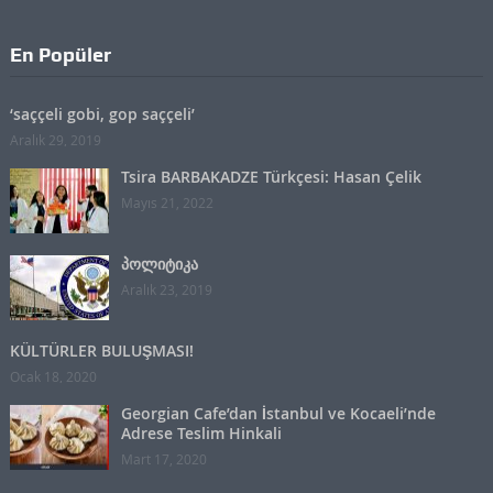
En Popüler
‘saççeli gobi, gop saççeli’
Aralık 29, 2019
Tsira BARBAKADZE Türkçesi: Hasan Çelik
Mayıs 21, 2022
პოლიტიკა
Aralık 23, 2019
KÜLTÜRLER BULUŞMASI!
Ocak 18, 2020
Georgian Cafe’dan İstanbul ve Kocaeli’nde
Adrese Teslim Hinkali
Mart 17, 2020