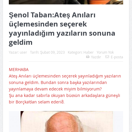
Şenol Taban:Ateş Anıları
üçlemesinden seçerek
yayınladığım yazıların sonuna
geldim
Yazar:
user
Tarih:
Şubat 09, 2023
Kategori:
Haber
Yorum Yok
Yazdır
E-posta
MERHABA
Ateş Anıları üçlemesinden seçerek yayınladığım yazıların
sonuna geldim. Bundan sonra başka yazılarından
yayınlamaya devam edecek miyim bilmiyorum?
Şu ana kadar sabırla okuyan büთün arkadaşlara güneşli
bir Borçka’dan selam ederiმ.