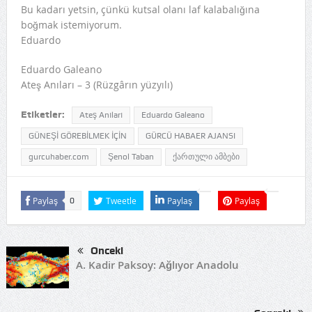
Bu kadarı yetsin, çünkü kutsal olanı laf kalabalığına
boğmak istemiyorum.
Eduardo
Eduardo Galeano
Ateş Anıları – 3 (Rüzgârın yüzyılı)
Etiketler:
Ateş Anıları
Eduardo Galeano
GÜNEŞİ GÖREBİLMEK İÇİN
GÜRCÜ HABAER AJANSI
gurcuhaber.com
Şenol Taban
ქართული ამბები
Paylaş
Tweetle
Paylaş
Paylaş
0
Önceki
A. Kadir Paksoy: Ağlıyor Anadolu