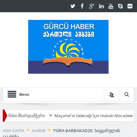
Menü
ხარდამჭერი
Maçahel’in Geleceği İçin Hukuki Mücadele Sürüyor
ANA SAYFA
HABER
TSIRA BARBAKADZE: ᲡᲘᲧᲕᲐᲠᲣᲚᲘᲡ
(Გ)ᲐᲮᲡᲜᲐ