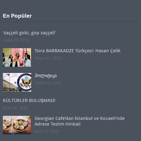
En Popüler
‘saççeli gobi, gop saççeli’
Aralık 29, 2019
Tsira BARBAKADZE Türkçesi: Hasan Çelik
Mayıs 21, 2022
პოლიტიკა
Aralık 23, 2019
KÜLTÜRLER BULUŞMASI!
Ocak 18, 2020
Georgian Cafe’dan İstanbul ve Kocaeli’nde
Adrese Teslim Hinkali
Mart 17, 2020