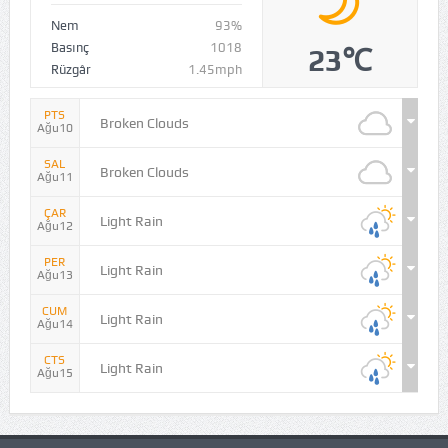
Nem
93%
Basınç
1018
23℃
Rüzgâr
1.45mph
PTS
Broken Clouds
Ağu10
SAL
Broken Clouds
Ağu11
ÇAR
Light Rain
Ağu12
PER
Light Rain
Ağu13
CUM
Light Rain
Ağu14
CTS
Light Rain
Ağu15