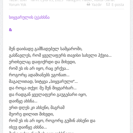
Yorum Yok
Yazdır
E-posta
სიყვარულის (გ)ახსნა
&
შენ დაიბადე გამზადებულ სამყაროში,
გასწავლეს, რომ ყველაფერს თავისი სახელი ჰქვია…
ერთხელაც დაფიქრდი და მიხვდი,
რომ ეს ის არ იყო, რაც ერქვა…
როგორც ადამიანებს ეგონათ…
მაგალითად, სიტყვა „სიყვარული“…
და როცა თქვი: მე შენ მიყვარხარ…
და რადგან ყველაფერი გაუგებარი იყო,
დაიწყე ახსნა…
ერთ დღეს კი ახსენი, მაგრამ
მეორე დილით მიხვდი,
რომ ეს ის არ იყო, როგორც გუშინ ახსენი და
ისევ დაიწყე ახსნა…