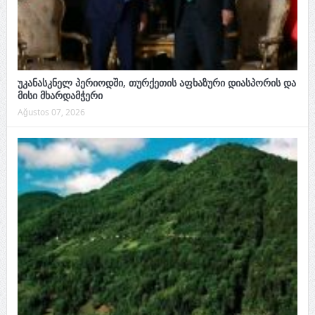
უკანასკნელ პერიოდში, თურქეთის აფხაზური დიასპორის და
მისი მხარდამჭერი
Ağustos 07, 2026