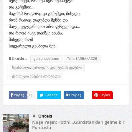
მერე თქვი, რომ ეს იყო აუხსნელი
და გაჩუმდი…
მაგრამ როგორც კი გაჩუმდი, მიხვდი,
რომ რაღაც დაგუბდა შენში და
მალე ვულკანივით ამოიფრქვეოდა…
და როცა ისევ დაიწყე ახსნა,
მიხვდი, რომ
სიყვარული გხსნიდა შენ…
Etiketler:
gurcuhaber.com
Tsira BARBAKADZE
სტანბოლის ქართული კულტურის ცენტრი
ქართული ამბების პორტალი
Paylaş
Tweetle
Paylaş
Paylaş
0
Önceki
Neşe Yaşın: Fotini…Gürcistan’dan gelme bir
Pontuslu