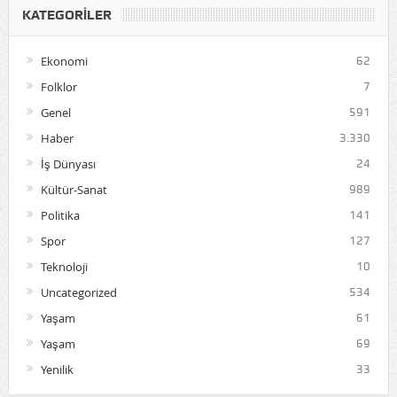
KATEGORILER
Ekonomi
62
Folklor
7
Genel
591
Haber
3.330
İş Dünyası
24
Kültür-Sanat
989
Politika
141
Spor
127
Teknoloji
10
Uncategorized
534
Yaşam
61
Yaşam
69
Yenilik
33