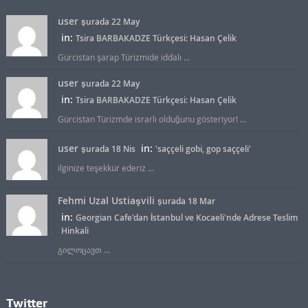
user
şurada 22 May
in:
Tsira BARBAKADZE Türkçesi: Hasan Çelik
Gürcistan şarap Türizmide iddalı ...
user
şurada 22 May
in:
Tsira BARBAKADZE Türkçesi: Hasan Çelik
Gürcistan Türizmde israrlı olduğunu gösteriyor! ...
user
in:
şurada 18 Nis
'saççeli gobi, gop saççeli'
ilginize teşekkür ederiz ...
Fehmi Uzal Ustiaşvili
şurada 18 Mar
in:
Georgian Cafe'dan İstanbul ve Kocaeli'nde Adrese Teslim
Hinkali
გილოცავთ ...
Twitter