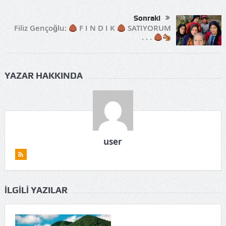
Sonraki
Filiz Gençoğlu:
F I N D I K
SATIYORUM
. . .
YAZAR HAKKINDA
user
İLGILI YAZILAR