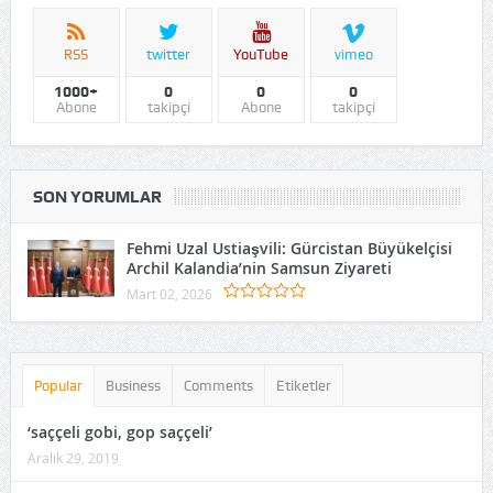
RSS
twitter
YouTube
vimeo
1000+
0
0
0
Abone
takipçi
Abone
takipçi
SON YORUMLAR
Fehmi Uzal Ustiaşvili: Gürcistan Büyükelçisi
Archil Kalandia’nin Samsun Ziyareti
Mart 02, 2026
Popular
Business
Comments
Etiketler
‘saççeli gobi, gop saççeli’
Aralık 29, 2019