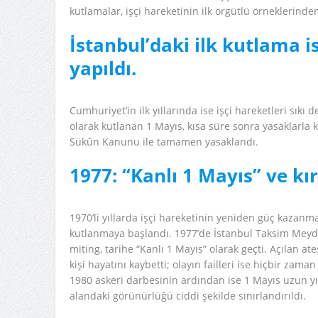
kutlamalar, işçi hareketinin ilk örgütlü örneklerinden 
İstanbul’daki ilk kutlama i
yapıldı.
Cumhuriyet’in ilk yıllarında ise işçi hareketleri sıkı 
olarak kutlanan 1 Mayıs, kısa süre sonra yasaklarla kar
Sükûn Kanunu ile tamamen yasaklandı.
1977: “Kanlı 1 Mayıs” ve kı
1970’li yıllarda işçi hareketinin yeniden güç kazanma
kutlanmaya başlandı. 1977’de İstanbul Taksim Meydan
miting, tarihe “Kanlı 1 Mayıs” olarak geçti. Açılan a
kişi hayatını kaybetti; olayın failleri ise hiçbir zama
1980 askeri darbesinin ardından ise 1 Mayıs uzun yı
alandaki görünürlüğü ciddi şekilde sınırlandırıldı.