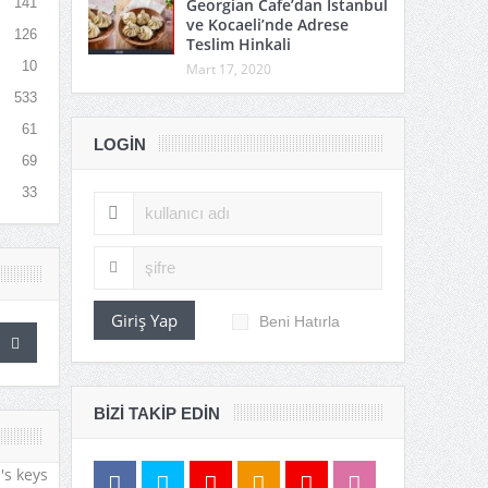
Georgian Cafe’dan İstanbul
141
ve Kocaeli’nde Adrese
126
Teslim Hinkali
10
Mart 17, 2020
533
61
LOGIN
69
33
Giriş Yap
Beni Hatırla
BIZI TAKIP EDIN
's keys