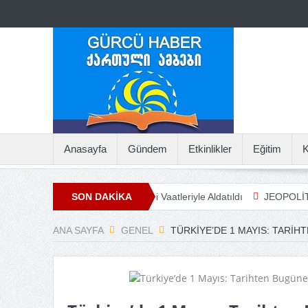
Anasayfa
Gündem
Etkinlikler
Eğitim
K
krayna, NATO Üyeliği Vaatleriyle Aldatıldı
SON DAKİKA
JEOPOLİTİĞİN GÖLGE
ANA SAYFA
GENEL
TÜRKIYE’DE 1 MAYIS: TARI