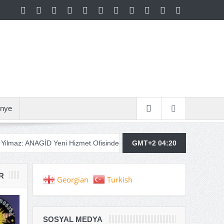
nye
 Yeni Hizmet Ofisinde Faaliyetlerine Başlıyor!
GMT+2 04:20
DEM Parti Yetkilile
R
Georgian
Turkish
SOSYAL MEDYA