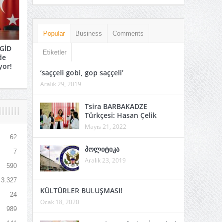
Popular
Business
Comments
GİD
Etiketler
de
yor!
‘saççeli gobi, gop saççeli’
Aralık 29, 2019
Tsira BARBAKADZE
Türkçesi: Hasan Çelik
Mayıs 21, 2022
62
პოლიტიკა
7
Aralık 23, 2019
590
3.327
KÜLTÜRLER BULUŞMASI!
24
Ocak 18, 2020
989