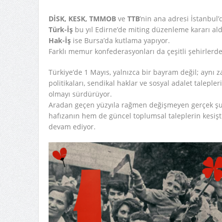
DİSK, KESK, TMMOB
ve
TTB
’nin ana adresi İstanbul’
Türk-İş
bu yıl Edirne’de miting düzenleme kararı ald
Hak-İş
ise Bursa’da kutlama yapıyor.
Farklı memur konfederasyonları da çeşitli şehirlerde 
Türkiye’de 1 Mayıs, yalnızca bir bayram değil; aynı 
politikaları, sendikal haklar ve sosyal adalet taleple
olmayı sürdürüyor.
Aradan geçen yüzyıla rağmen değişmeyen gerçek şu:
hafızanın hem de güncel toplumsal taleplerin kesişt
devam ediyor.