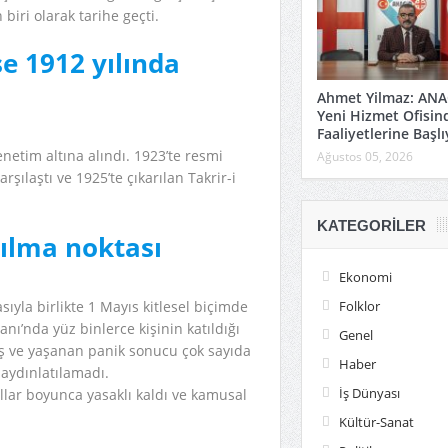
biri olarak tarihe geçti.
se 1912 yılında
Ahmet Yilmaz: ANA
Yeni Hizmet Ofisin
Faaliyetlerine Başlı
denetim altına alındı. 1923’te resmi
Ağustos 05, 2026
şılaştı ve 1925’te çıkarılan Takrir-i
KATEGORILER
rılma noktası
Ekonomi
Folklor
sıyla birlikte 1 Mayıs kitlesel biçimde
ı’nda yüz binlerce kişinin katıldığı
Genel
teş ve yaşanan panik sonucu çok sayıda
Haber
n aydınlatılamadı.
İş Dünyası
llar boyunca yasaklı kaldı ve kamusal
Kültür-Sanat