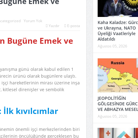
n Bugüne Emek ve
categorized
Yorum Yok
Kaha Kaladze: Gürc
Yazdır
E-posta
ve Ukrayna, NATO
Üyeliği Vaatleriyle
ten Bugüne Emek ve
Aldatıldı
Ağustos 05, 2026
dayanışma günü olarak kabul edilen 1
sürecin ürünü olarak bugünlere ulaştı.
işçi hareketlerinin mirası üzerine inşa
 kitlesel direnişler ve sembolik
JEOPOLİTİĞİN
GÖLGESİNDE GÜRC
: İlk kıvılcımlar
VE ABHAZYA MESEL
Ağustos 05, 2026
dönemin önemli işçi merkezlerinden biri
ekçilerinin öncülüğünde gerçekleşen bu