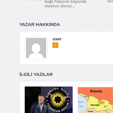
DÜ
bağlı Fidancık köyünde
meskun Gürcü…
YAZAR HAKKINDA
user
İLGILI YAZILAR