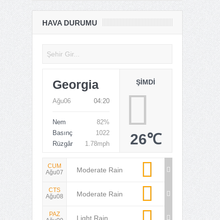
HAVA DURUMU
Georgia
ŞIMDI
Ağu06
04:20
Nem
82%
Basınç
1022
26℃
Rüzgâr
1.78mph
CUM
Moderate Rain
Ağu07
CTS
Moderate Rain
Ağu08
PAZ
Light Rain