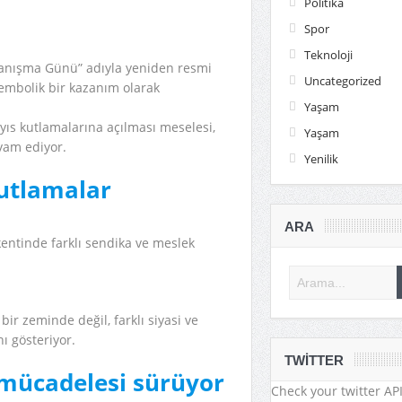
Politika
Spor
Teknoloji
ayanışma Günü” adıyla yeniden resmi
Uncategorized
 sembolik bir kazanım olarak
Yaşam
yıs kutlamalarına açılması meselesi,
Yaşam
vam ediyor.
Yenilik
kutlamalar
ARA
kentinde farklı sendika ve meslek
bir zeminde değil, farklı siyasi ve
nı gösteriyor.
TWITTER
mücadelesi sürüyor
Check your twitter API