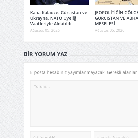
Kaha Kaladze: Gürcistan ve
JEOPOLİTİĞİN GÖLG
Ukrayna, NATO Üyeliği
GÜRCİSTAN VE ABH
Vaatleriyle Aldatıldı
MESELESİ
Ağustos 05, 2026
Ağustos 05, 2026
BIR YORUM YAZ
E-posta hesabınız yayımlanmayacak.
Gerekli alanla