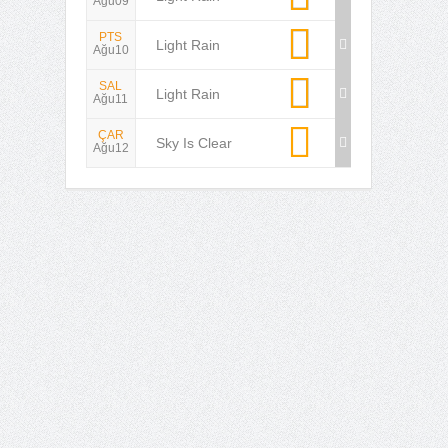
Ağu09
PTS
Light Rain
Ağu10
SAL
Light Rain
Ağu11
ÇAR
Sky Is Clear
Ağu12