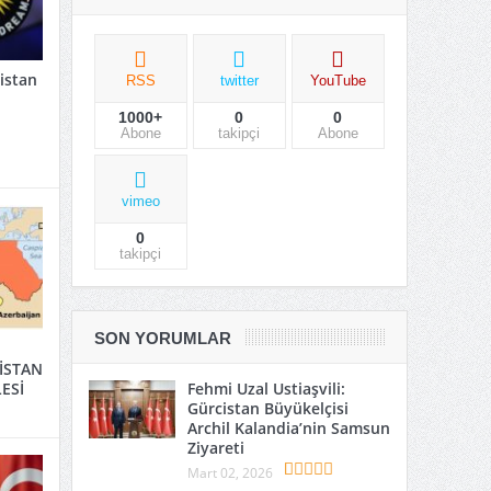
istan
RSS
twitter
YouTube
1000+
0
0
Abone
takipçi
Abone
vimeo
0
takipçi
SON YORUMLAR
İSTAN
ESİ
Fehmi Uzal Ustiaşvili:
Gürcistan Büyükelçisi
Archil Kalandia’nin Samsun
Ziyareti
Mart 02, 2026