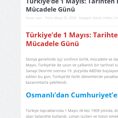
Türkiye’de 1 Mayıs: Tarihte
Mücadele Günü
Yazar:
user
Tarih:
Mayıs 01, 2026
Kategori:
Genel
,
Haber
,
Un
Türkiye’de 1 Mayıs: Tarih
Mücadele Günü
Dünya genelinde işçi sınıfının birlik, mücadele ve 
Mayıs, Türkiye’de de uzun ve çalkantılı bir tarihsel 
Sanayi Devrimi sonrası 19. yüzyılda ABD’de başlayan 
edilen bu gün, Türkiye’de farklı dönemlerde yasaklar,
kazanımlarla şekillendi.
Osmanlı’dan Cumhuriyet’e
Türkiye topraklarında 1 Mayıs ilk kez 1909 yılında, 
olan Selanik’te kutlandı. Liman işçileri ve tütün em