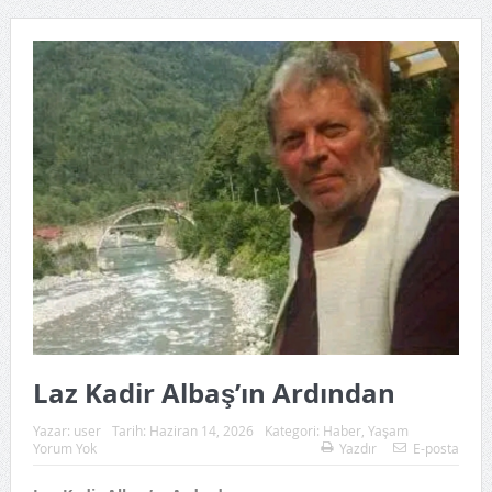
Laz Kadir Albaş’ın Ardından
Yazar:
user
Tarih:
Haziran 14, 2026
Kategori:
Haber
,
Yaşam
Yorum Yok
Yazdır
E-posta