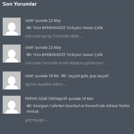
Son Yorumlar
user
şurada 22 May
in:
Tsira BARBAKADZE Türkçesi: Hasan Çelik
Gürcistan şarap Türizmide iddalı ...
user
şurada 22 May
in:
Tsira BARBAKADZE Türkçesi: Hasan Çelik
Gürcistan Türizmde israrlı olduğunu gösteriyor! ...
user
in:
şurada 18 Nis
'saççeli gobi, gop saççeli'
ilginize teşekkür ederiz ...
Fehmi Uzal Ustiaşvili
şurada 18 Mar
in:
Georgian Cafe'dan İstanbul ve Kocaeli'nde Adrese Teslim
Hinkali
გილოცავთ ...