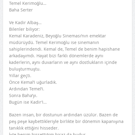
Temel Kerimoğlu…
Baha Serter
Ve Kadir Albaş…
Bilenler biliyor:
Kemal Karadeniz, Beyoğlu Sineması’nın emektar
müdürüydü. Temel Kerimoğlu ise sinemanın
sahiplerindendi. Kemal de, Temel de benim hapishane
arkadaşımdı. Hayat bizi farklı dönemlerde aynı
kaderlerin, aynı duvarların ve aynı dostlukların içinde
buluşturmuştu.
Yıllar geçti.
Önce Kemal’i uğurladık.
Ardından Temel’i.
Sonra Baha’yı.
Bugün ise Kadir’i…
Bazen insan, bir dostunun ardından üzülür. Bazen de
peş peşe kaybettikleriyle birlikte bir dönemin kapanışına
tanıklık ettiğini hisseder.
İşte benim hissettiğim biraz da budur.