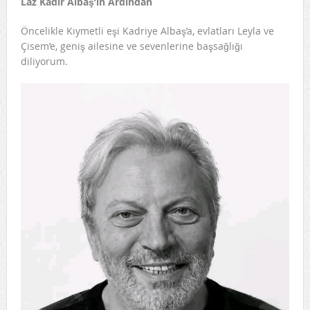
Laz
Kadir Albaş’ın Ardından
Öncelikle Kıymetli eşi Kadriye Albaş’a, evlatları Leyla ve
Çisem’e, geniş ailesine ve sevenlerine başsağlığı
diliyorum.