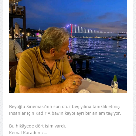
Beyoğlu Sineması’nın son otuz beş yılına tanıklık etmiş
insanlar için Kadir Albaş’ın kaybı ayrı bir anlam taşıyor.
Bu hikâyede dört isim vardı.
Kemal Karadeniz…