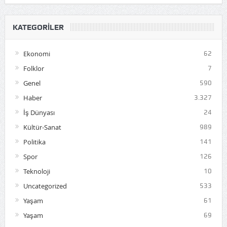
KATEGORILER
Ekonomi
62
Folklor
7
Genel
590
Haber
3.327
İş Dünyası
24
Kültür-Sanat
989
Politika
141
Spor
126
Teknoloji
10
Uncategorized
533
Yaşam
61
Yaşam
69