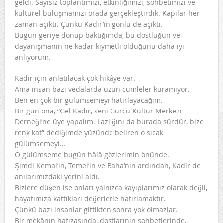
geldi. Sayısız toplantımızı, etkinliğimizi, sohbetimizi ve
kültürel buluşmamızı orada gerçekleştirdik. Kapılar her
zaman açıktı. Çünkü Kadir’in gönlü de açıktı.
Bugün geriye dönüp baktığımda, bu dostluğun ve
dayanışmanın ne kadar kıymetli olduğunu daha iyi
anlıyorum.
Kadir için anlatılacak çok hikâye var.
Ama insan bazı vedalarda uzun cümleler kuramıyor.
Ben en çok bir gülümsemeyi hatırlayacağım.
Bir gün ona, “Gel Kadir, seni Gürcü Kültür Merkezi
Derneği’ne üye yapalım. Lazlığını da burada sürdür, bize
renk kat” dediğimde yüzünde beliren o sıcak
gülümsemeyi…
O gülümseme bugün hâlâ gözlerimin önünde.
Şimdi Kemal’in, Temel’in ve Baha’nın ardından, Kadir de
anılarımızdaki yerini aldı.
Bizlere düşen ise onları yalnızca kayıplarımız olarak değil,
hayatımıza kattıkları değerlerle hatırlamaktır.
Çünkü bazı insanlar gittikten sonra yok olmazlar.
Bir mekânın hafızasında, dostlarının sohbetlerinde,