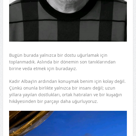
Bugün burada yalnızca bir dostu uğurlamak için
toplanmadık. Aslında bir dönemin son tanıklarından
birine veda etmek için buradayız.
Kadir Albaş’ın ardından konuşmak benim için kolay değil.
Çünkü onunla birlikte yalnızca bir insanı değil; uzun
yıllara yayılan dostlukları, ortak hatıraları ve bir kuşağın
hikâyesinden bir parçayı daha uğurluyoruz.