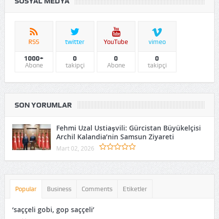
SOSYAL MEDYA
RSS
twitter
YouTube
vimeo
1000+
0
0
0
Abone
takipçi
Abone
takipçi
SON YORUMLAR
Fehmi Uzal Ustiaşvili: Gürcistan Büyükelçisi
Archil Kalandia’nin Samsun Ziyareti
Mart 02, 2026
Popular
Business
Comments
Etiketler
‘saççeli gobi, gop saççeli’