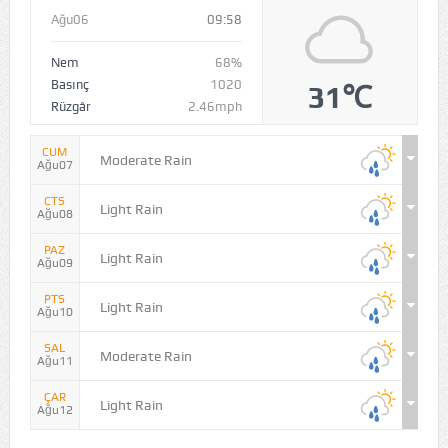
Ağu06
09:58
Nem
68%
Basınç
1020
31℃
Rüzgâr
2.46mph
CUM
Moderate Rain
Ağu07
CTS
Light Rain
Ağu08
PAZ
Light Rain
Ağu09
PTS
Light Rain
Ağu10
SAL
Moderate Rain
Ağu11
ÇAR
Light Rain
Ağu12