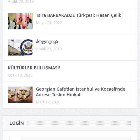
Aralık 29, 2019
Tsira BARBAKADZE Türkçesi: Hasan Çelik
Mayıs 21, 2022
პოლიტიკა
Aralık 23, 2019
KÜLTÜRLER BULUŞMASI!
Ocak 18, 2020
Georgian Cafe’dan İstanbul ve Kocaeli’nde
Adrese Teslim Hinkali
Mart 17, 2020
LOGIN