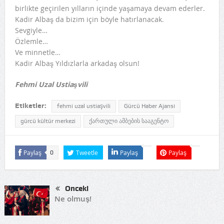
birlikte geçirilen yılların içinde yaşamaya devam ederler.
Kadir Albaş da bizim için böyle hatırlanacak.
Sevgiyle…
Özlemle…
Ve minnetle…
Kadir Albaş Yıldızlarla arkadaş olsun!
Fehmi Uzal Ustiaşvili
Etiketler:
fehmi uzal ustiaşvili
Gürcü Haber Ajansı
gürcü kültür merkezi
ქართული ამბების სააგენტო
Paylaş
Tweetle
Paylaş
Paylaş
0
Önceki
Ne olmuş!