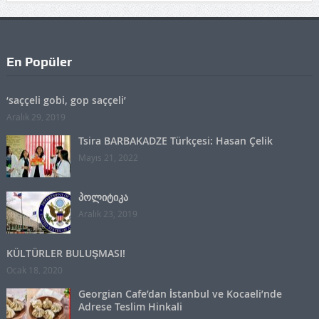
En Popüler
‘saççeli gobi, gop saççeli’
Aralık 29, 2019
Tsira BARBAKADZE Türkçesi: Hasan Çelik
Mayıs 21, 2022
პოლიტიკა
Aralık 23, 2019
KÜLTÜRLER BULUŞMASI!
Ocak 18, 2020
Georgian Cafe’dan İstanbul ve Kocaeli’nde
Adrese Teslim Hinkali