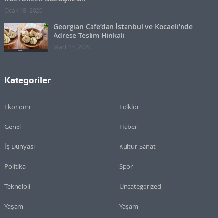
Ocak 18, 2020
Georgian Cafe’dan İstanbul ve Kocaeli’nde
Adrese Teslim Hinkali
Mart 17, 2020
Kategoriler
Ekonomi
Folklor
Genel
Haber
İş Dünyası
Kültür-Sanat
Politika
Spor
Teknoloji
Uncategorized
Yaşam
Yaşam