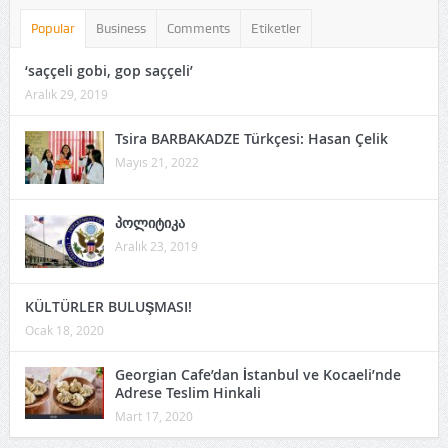
Popular
Business
Comments
Etiketler
‘saççeli gobi, gop saççeli’
Aralık 29, 2019
Tsira BARBAKADZE Türkçesi: Hasan Çelik
Mayıs 21, 2022
პოლიტიკა
Aralık 23, 2019
KÜLTÜRLER BULUŞMASI!
Ocak 18, 2020
Georgian Cafe’dan İstanbul ve Kocaeli’nde
Adrese Teslim Hinkali
Mart 17, 2020