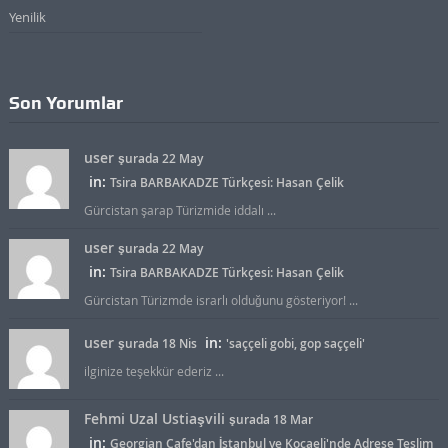
Yenilik
Son Yorumlar
user
şurada 22 May
in:
Tsira BARBAKADZE Türkçesi: Hasan Çelik
Gürcistan şarap Türizmide iddalı ...
user
şurada 22 May
in:
Tsira BARBAKADZE Türkçesi: Hasan Çelik
Gürcistan Türizmde israrlı olduğunu gösteriyor! ...
user
in:
şurada 18 Nis
'saççeli gobi, gop saççeli'
ilginize teşekkür ederiz ...
Fehmi Uzal Ustiaşvili
şurada 18 Mar
in:
Georgian Cafe'dan İstanbul ve Kocaeli'nde Adrese Teslim