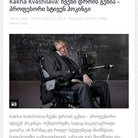
Kakha Kvashilava: ჩვენი დროის გენია –
პროფესორი სტივენ ჰოკინგი
Yazar:
user
Tarih:
Eylül 22, 2024
Kategori:
Genel
,
Haber
Yorum Yok
Kakha Kvashilava ჩვენი დროის გენია – პროფესორი
სტივენ ჰოკინგი. ოქსფორდში, სადაც ბაკალავრიატი
გაიარა, ის ზარმაც და რთულ სტუდენტად მიაჩნდათ.
სადიპლომო გამოცდისთვის კარგად ვერ მოემზადა და...