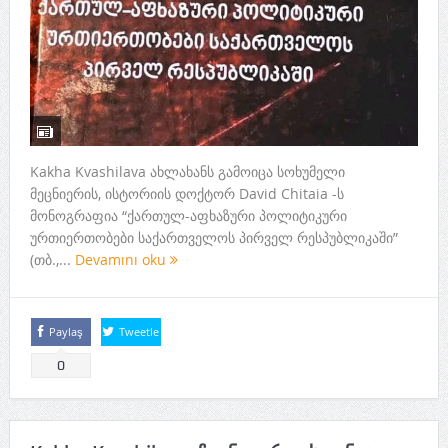
Kakha Kvashilava ახლახანს გამოიცა სოხუმელი
მეცნიერის, ისტორიის დოქტორ David Chitaia -ს
მონოგრაფია “ქართულ-აფხაზური პოლიტიკური
ურთიერთობები საქართველოს პირველ რესპუბლიკაში”
(თბ.,...
Devamını oku
Paylaş
Tweetle
0