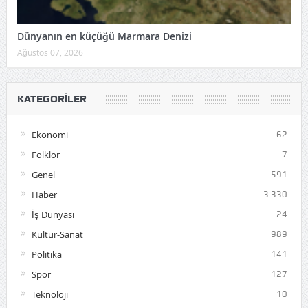
Dünyanın en küçüğü Marmara Denizi
Ağustos 07, 2026
KATEGORILER
Ekonomi
62
Folklor
7
Genel
591
Haber
3.330
İş Dünyası
24
Kültür-Sanat
989
Politika
141
Spor
127
Teknoloji
10