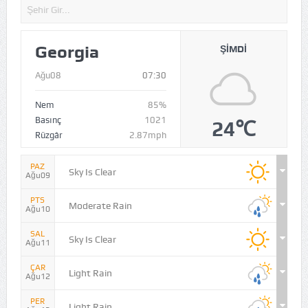
Georgia
ŞIMDI
Ağu08
07:30
Nem
85%
Basınç
1021
24℃
Rüzgâr
2.87mph
PAZ
Sky Is Clear
Ağu09
PTS
Moderate Rain
Ağu10
SAL
Sky Is Clear
Ağu11
ÇAR
Light Rain
Ağu12
PER
Light Rain