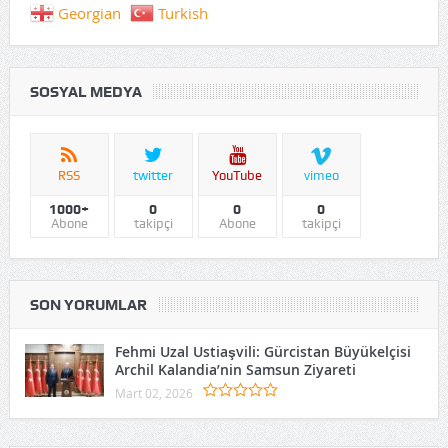
Georgian
Turkish
SOSYAL MEDYA
RSS
twitter
YouTube
vimeo
1000+
0
0
0
Abone
takipçi
Abone
takipçi
SON YORUMLAR
Fehmi Uzal Ustiaşvili: Gürcistan Büyükelçisi
Archil Kalandia’nin Samsun Ziyareti
Mart 02, 2026