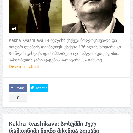
Kakha Kvashilava 14 ივლისს ქაქუცა ჩოლოყაშვილი და
ნოდარ დუმბაძე დაიბადნენ. ქაქუცა 136 წლის, ნოდარი კი
96 წლის გახდებოდა სამშობლო იყო ხმლით და კალმით
სამშობლოს ჯარისკაცების საფიცარი: „– გახსოვ...
Devamını oku
Paylaş
Tweetle
0
Kakha Kvashikava: სოხუმში სულ
რამდენიმე წიგნი მქონდა აფხაზი