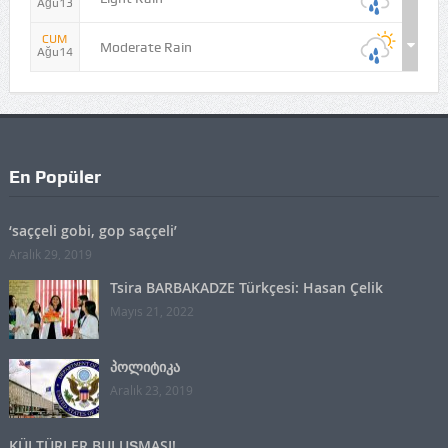
Ağu13
CUM
Moderate Rain
Ağu14
En Popüler
‘saççeli gobi, gop saççeli’
Aralık 29, 2019
Tsira BARBAKADZE Türkçesi: Hasan Çelik
Mayıs 21, 2022
პოლიტიკა
Aralık 23, 2019
KÜLTÜRLER BULUŞMASI!