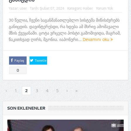
Yazar:
user
Tarih:
Şubat 07, 2024
Kategori:
Haber
Yorum Yok
30 წელია, ჩვენი საგანმანათლებლო სისტემა მიწისძვრებს
განიცდის. დავინტერესდი, რა ხდება ამ მხრივ ამომავალი
მზის ქვეყანაში. ცოტა ვრცელი პოსტი გამომივიდა, მაგრამ,
წაკითხვად ღირს, მგონია. იაპონური...
Devamını oku
Paylaş
Tweetle
0
‹
1
2
3
4
5
›
»
SON EKLENENLER