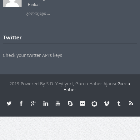
Hinkali
გილოცავთ ...
Twitter
Check your twitter API's keys
2019 Powered By S.D. Yeşilyurt, Gurcu Haber Ajansı
Gurcu
Haber