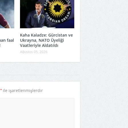
Kaha Kaladze: Gürcistan ve
an faal
Ukrayna, NATO Üyeliği
!
Vaatleriyle Aldatıldı
Ağustos 05, 2026
*
r
ile işaretlenmişlerdir