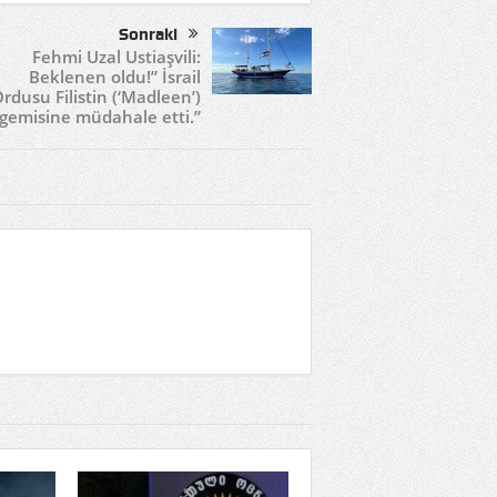
Sonraki
Fehmi Uzal Ustiaşvili:
Beklenen oldu!” İsrail
rdusu Filistin (‘Madleen’)
gemisine müdahale etti.”