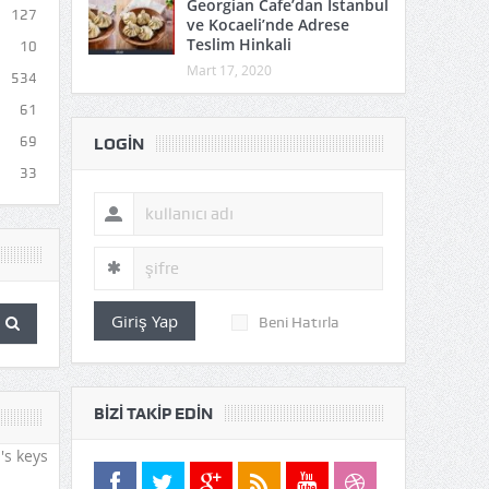
Georgian Cafe’dan İstanbul
127
ve Kocaeli’nde Adrese
Teslim Hinkali
10
Mart 17, 2020
534
61
69
LOGIN
33
Giriş Yap
Beni Hatırla
BIZI TAKIP EDIN
's keys