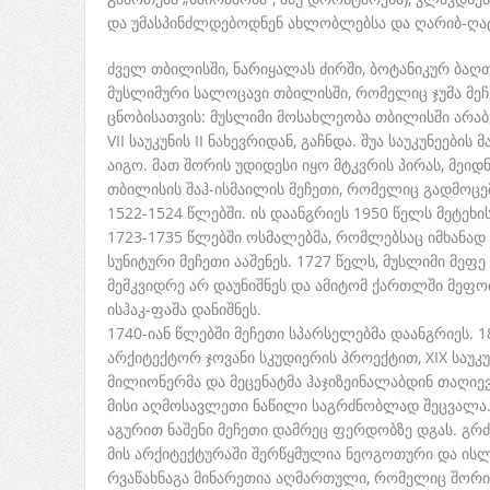
და უმასპინძლდებოდნენ ახლობლებსა და ღარიბ-ღატ
ძველ თბილისში, ნარიყალას ძირში, ბოტანიკურ ბა
მუსლიმური სალოცავი თბილისში, რომელიც ჯუმა მეჩ
ცნობისათვის: მუსლიმი მოსახლეობა თბილისში არაბე
VII საუკუნის II ნახევრიდან, გაჩნდა. შუა საუკუნეები
აიგო. მათ შორის უდიდესი იყო მტკვრის პირას, მეიდ
თბილისის შაჰ-ისმაილის მეჩეთი, რომელიც გადმოცემი
1522-1524 წლებში. ის დაანგრიეს 1950 წელს მეტეხ
1723-1735 წლებში ოსმალებმა, რომლებსაც იმხანად 
სუნიტური მეჩეთი ააშენეს. 1727 წელს, მუსლიმი მეფე
მემკვიდრე არ დაუნიშნეს და ამიტომ ქართლში მეფო
ისჰაკ-ფაშა დანიშნეს.
1740-იან წლებში მეჩეთი სპარსელებმა დაანგრიეს. 1
არქიტექტორ ჯოვანი სკუდიერის პროექტით, XIX საუკ
მილიონერმა და მეცენატმა ჰაჯიზეინალაბდინ თაღიევ
მისი აღმოსავლეთი ნაწილი საგრძნობლად შეცვალა
აგურით ნაშენი მეჩეთი დამრეც ფერდობზე დგას. გრ
მის არქიტექტურაში შერწყმულია ნეოგოთური და ისლ
რვაწახნაგა მინარეთია აღმართული, რომელიც შორიდ