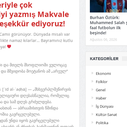
riyle çok
iyi yazmış Makvale
Burhan Öztürk:
teşekkür ediyoruz!
Muhammed Salah 
faal futbolun ilk
beşinde!
 Camii görünüyor. Dünyada misali var
Ağustos 06, 2026
likte namaz kılarlar… Bayramınız kutlu
aya!
KATEGORILER
თში და მთელს მსოფლიოში ვულოცავ
და მშვიდობა მოეტანოს ამ „არეულ“
Ekonomi
Folklor
Genel
ელიგიური დღესასწაულია, რომელიც
Haber
ბა და სამ დღეს გრძელდება.
İş Dünyası
ასთან — აბრაამისთვის წმინდა
როშია გავრცელებული.
Kültür-Sanat
ქედან უნდა იყოს გავრცელებული
Politika
 ცხვარს ან ძროხას, ხარშავდნენ ფლავს