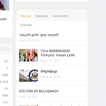
Popular
Business
Comments
şuan
Etiketler
‘saççeli gobi, gop saççeli’
Aralık 29, 2019
Tsira BARBAKADZE
Türkçesi: Hasan Çelik
Mayıs 21, 2022
62
7
პოლიტიკა
590
Aralık 23, 2019
3.329
24
KÜLTÜRLER BULUŞMASI!
989
Ocak 18, 2020
141