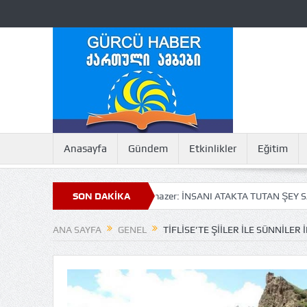
Anasayfa
Gündem
Etkinlikler
Eğitim
enizi
Nuray Kanmazer: İNSANI ATAKTA TUTAN ŞEY SAHİP OLDUKLA
SON DAKİKA
ANA SAYFA
GENEL
TIFLISE’TE ŞIILER ILE SÜNNILER