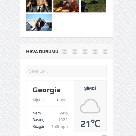
HAVA DURUMU
Georgia
ŞIMDI
Ağu07
08:05
Nem
94%
Basınç
1022
21℃
Rüzgâr
1.38mph