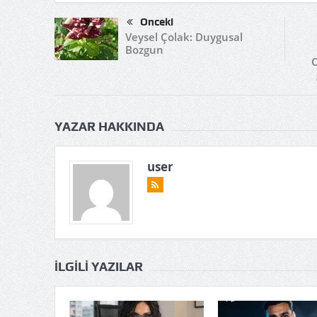
Önceki
Veysel Çolak: Duygusal
Bozgun
O
YAZAR HAKKINDA
user
İLGILI YAZILAR