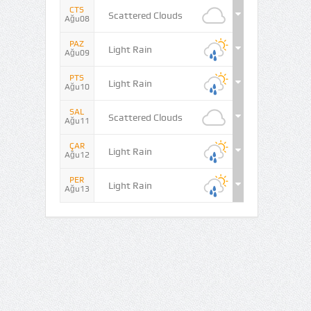
CTS
Scattered Clouds
Ağu08
PAZ
Light Rain
Ağu09
PTS
Light Rain
Ağu10
SAL
Scattered Clouds
Ağu11
ÇAR
Light Rain
Ağu12
PER
Light Rain
Ağu13