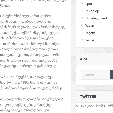
Spor
აკებს.
Teknoloji
ღთან შემორჩენილია ერთადერთი
Uncategorized
ეთის სახელით არის ცნობილი.
Yaşam
ბის მიერ ქალაქის დაპყრობის შემდეგ,
ს მანძილზე ქალაქში რამდენიმე მეჩეთი
Yaşam
ნის სამხრეთით მდგარი შიიტების
Yenilik
თ ირანის შაჰმა ისმაილ I-მა ააშენა
ის ახალი ხიდის მშენებლობის დროს.
თბილისი ეკავათ, ნარიყალას ძირში
ARA
 იესეს გარდაცვალების შემდეგ, მას
ბა გაუქმდა. ქართლის გამგებლად
846-1851 წლებში, ის აღადგინეს
უნის ბოლოს, 1895 წელს ბაქოელმა
მა მეჩეთი მთლიანად შეაკეთა, რამაც
.
TWITTER
ძივ კედლებზე თაღოვანი სარკმელებია.
ამური ელემენტები. კარიბჭეზე
Check your twitter API
ანვე იქცევს ყურადღებას და