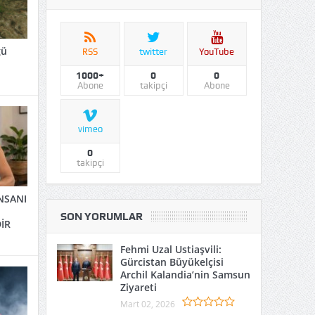
ğü
RSS
twitter
YouTube
1000+
0
0
Abone
takipçi
Abone
vimeo
0
takipçi
NSANI
SON YORUMLAR
İR
Fehmi Uzal Ustiaşvili:
Gürcistan Büyükelçisi
Archil Kalandia’nin Samsun
Ziyareti
Mart 02, 2026