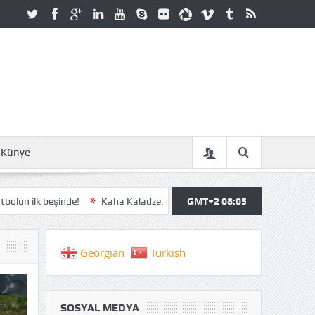
Künye
de!
Kaha Kaladze: Gürcistan ve Ukrayna, NATO Üyeliği Vaatleriyle Ald
GMT+2 08:05
Georgian
Turkish
SOSYAL MEDYA