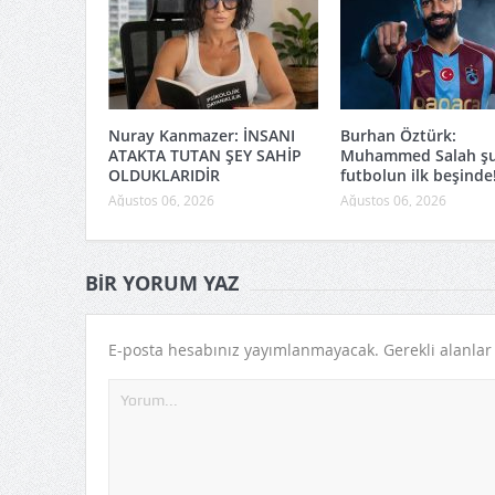
Nuray Kanmazer: İNSANI
Burhan Öztürk:
ATAKTA TUTAN ŞEY SAHİP
Muhammed Salah şu
OLDUKLARIDİR
futbolun ilk beşinde
Ağustos 06, 2026
Ağustos 06, 2026
BIR YORUM YAZ
E-posta hesabınız yayımlanmayacak.
Gerekli alanla