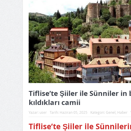
Tiflise’te Şiiler ile Sünniler i
kıldıkları camii
Yazar:
user
Tarih:
Haziran 05, 2025
Kategori:
Genel
,
Haber
Tiflise’te Şiiler ile Sünnile