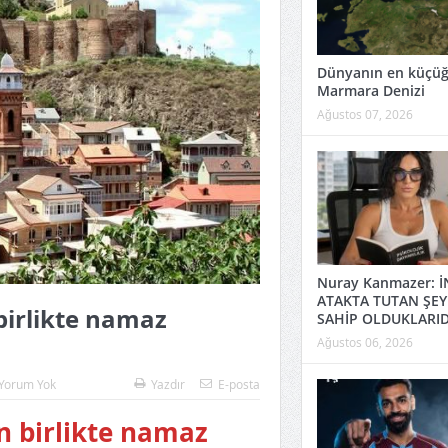
Dünyanın en küçü
Marmara Denizi
Ağustos 07, 2026
Nuray Kanmazer: İ
ATAKTA TUTAN ŞEY
n birlikte namaz
SAHİP OLDUKLARID
Ağustos 06, 2026
Yorum Yok
Yazdır
E-posta
rin birlikte namaz