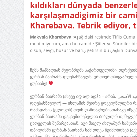
kıldıkları dünyada benzerle
karşılaşmadigimiz bir cam
Kharebava. Tebrik ediyor, 
Makvala Kharebava :
Aşağıdaki resimde Tiflis Cuma
mı bilmiyorum, ama bu camide Şiiler ve Sünniler bir
olsun, sevgi, huzur ve barış getirsin bu şaşkın Düny
ჩემს მაჰმადიან მეგობრებს საქართველოში, თურქე
ყურბან ბაირამს-დღესასწაულს! ურთიერთსიყვარული 
დუნიაზე!
ყურბან-ბაირამი (ასევე იდ ალ ადჰა – არაბ. عيد الأضحى [ʿīd al-ʾaḍḥā] — „მსხვერპლშეწირვის
დღესასწაული“) — ისლამის მეორე ყოველწლიური რ
რამადანის (გლოვის) თვის დამთავრებისთანავე იწყე
ყურბან-ბაირამი დაკავშირებულია ბიბლიურ თქმულებ
ცხოველის შეწირვასთან. იგი მთელ ისლამურ სამყა
თბილისში ყურბან-ბაირამს სამ დღეს ზეიმობდნენ (ა
გამოთქმა „ბაირამობა“, ანუ დროსტარება), კლავდნენ