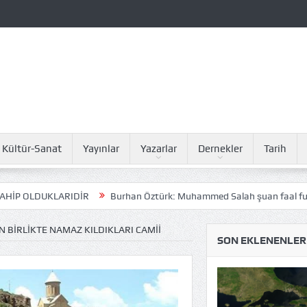
Kültür-Sanat
Yayınlar
Yazarlar
Dernekler
Tarih
RIDİR
Burhan Öztürk: Muhammed Salah şuan faal futbolun ilk beşin
 IN BIRLIKTE NAMAZ KILDIKLARI CAMII
SON EKLENENLER